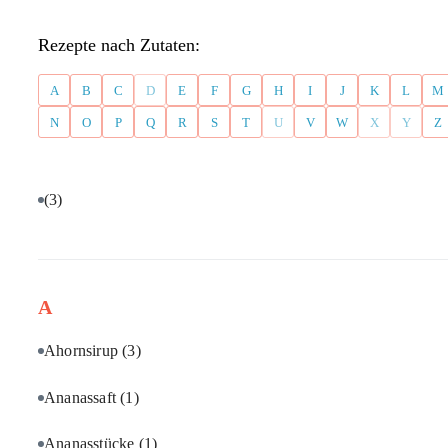
Rezepte nach Zutaten:
A
B
C
D
E
F
G
H
I
J
K
L
M
N
O
P
Q
R
S
T
U
V
W
X
Y
Z
(3)
A
Ahornsirup
(3)
Ananassaft
(1)
Ananasstücke
(1)