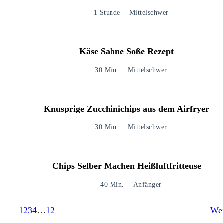
1 Stunde
Mittelschwer
Käse Sahne Soße Rezept
30 Min.
Mittelschwer
Knusprige Zucchinichips aus dem Airfryer
30 Min.
Mittelschwer
Chips Selber Machen Heißluftfritteuse
40 Min.
Anfänger
1
2
3
4
…
12
Wei