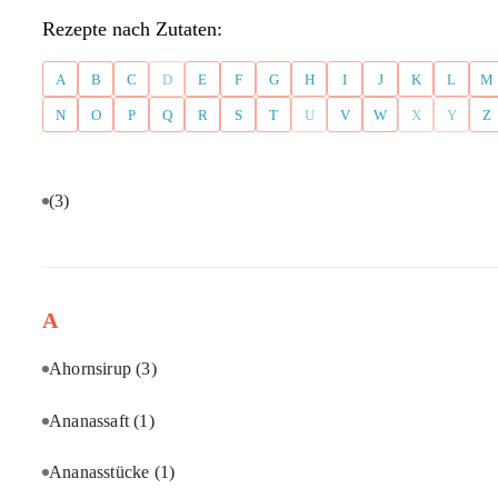
Rezepte nach Zutaten:
A
B
C
D
E
F
G
H
I
J
K
L
M
N
O
P
Q
R
S
T
U
V
W
X
Y
Z
(3)
A
Ahornsirup
(3)
Ananassaft
(1)
Ananasstücke
(1)