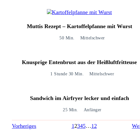
Muttis Rezept – Kartoffelpfanne mit Wurst
50 Min.
Mittelschwer
Knusprige Entenbrust aus der Heißluftfritteuse
1 Stunde 30 Min.
Mittelschwer
Sandwich im Airfryer lecker und einfach
25 Min.
Anfänger
Vorheriges
1
2
3
4
5
…
12
Wei