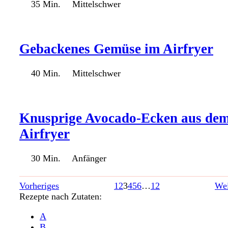
35 Min.
Mittelschwer
Gebackenes Gemüse im Airfryer
40 Min.
Mittelschwer
Knusprige Avocado-Ecken aus de
Airfryer
30 Min.
Anfänger
Vorheriges
1
2
3
4
5
6
…
12
Wei
Rezepte nach Zutaten:
A
B