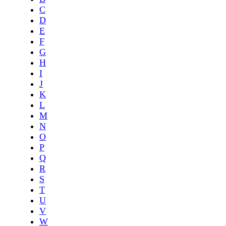
C
D
E
F
G
H
I
J
K
L
M
N
O
P
Q
R
S
T
U
V
W