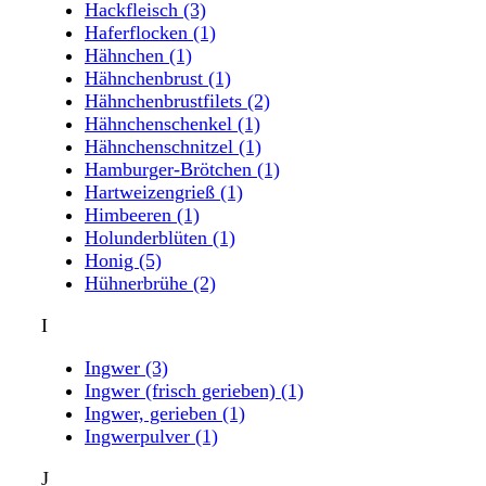
Hackfleisch
(3)
Haferflocken
(1)
Hähnchen
(1)
Hähnchenbrust
(1)
Hähnchenbrustfilets
(2)
Hähnchenschenkel
(1)
Hähnchenschnitzel
(1)
Hamburger-Brötchen
(1)
Hartweizengrieß
(1)
Himbeeren
(1)
Holunderblüten
(1)
Honig
(5)
Hühnerbrühe
(2)
I
Ingwer
(3)
Ingwer (frisch gerieben)
(1)
Ingwer, gerieben
(1)
Ingwerpulver
(1)
J