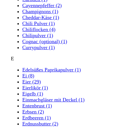
Cayennepfeffer
(2)
Champignons
(1)
Cheddar-Käse
(1)
Chili Pulver
(1)
Chiliflocken
(4)
Chilipulver
(1)
Cognac (optional)
(1)
Currypulver
(1)
E
Edelsüßes Paprikapulver
(1)
Ei
(8)
Eier
(29)
Eierlikör
(1)
Eigelb
(1)
Einmachgläser mit Deckel
(1)
Entenbrust
(1)
Erbsen
(2)
Erdbeeren
(1)
Erdnussbutter
(2)