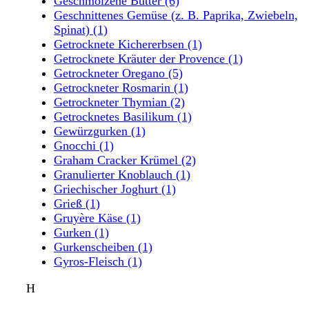
Geschmolzene Butter
(6)
Geschnittenes Gemüse (z. B. Paprika, Zwiebeln,
Spinat)
(1)
Getrocknete Kichererbsen
(1)
Getrocknete Kräuter der Provence
(1)
Getrockneter Oregano
(5)
Getrockneter Rosmarin
(1)
Getrockneter Thymian
(2)
Getrocknetes Basilikum
(1)
Gewürzgurken
(1)
Gnocchi
(1)
Graham Cracker Krümel
(2)
Granulierter Knoblauch
(1)
Griechischer Joghurt
(1)
Grieß
(1)
Gruyère Käse
(1)
Gurken
(1)
Gurkenscheiben
(1)
Gyros-Fleisch
(1)
H