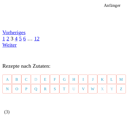
Anfänger
Vorheriges
1
2
3
4
5
6
…
12
Weiter
Rezepte nach Zutaten:
A
B
C
D
E
F
G
H
I
J
K
L
M
N
O
P
Q
R
S
T
U
V
W
X
Y
Z
(3)