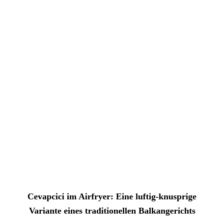
Cevapcici im Airfryer: Eine luftig-knusprige
Variante eines traditionellen Balkangerichts