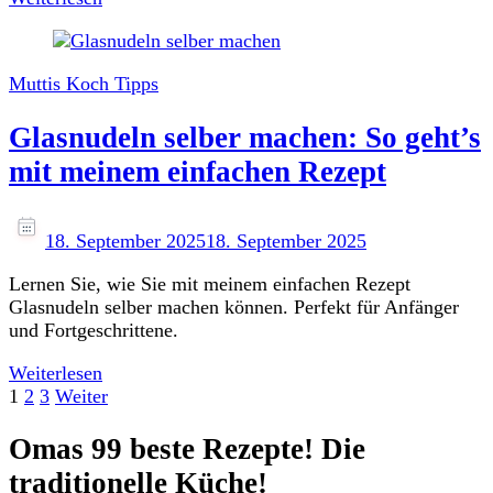
Muttis Koch Tipps
Glasnudeln selber machen: So geht’s
mit meinem einfachen Rezept
18. September 2025
18. September 2025
Lernen Sie, wie Sie mit meinem einfachen Rezept
Glasnudeln selber machen können. Perfekt für Anfänger
und Fortgeschrittene.
Weiterlesen
Seitennummerierung
Seite
Seite
Seite
1
2
3
Weiter
der
Omas 99 beste Rezepte! Die
Beiträge
traditionelle Küche!