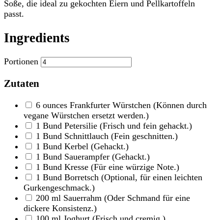
Soße, die ideal zu gekochten Eiern und Pellkartoffeln
passt.
Ingredients
Portionen
Zutaten
6
ounces
Frankfurter Würstchen
(Können durch
vegane Würstchen ersetzt werden.)
1
Bund
Petersilie
(Frisch und fein gehackt.)
1
Bund
Schnittlauch
(Fein geschnitten.)
1
Bund
Kerbel
(Gehackt.)
1
Bund
Sauerampfer
(Gehackt.)
1
Bund
Kresse
(Für eine würzige Note.)
1
Bund
Borretsch
(Optional, für einen leichten
Gurkengeschmack.)
200
ml
Sauerrahm
(Oder Schmand für eine
dickere Konsistenz.)
100
ml
Joghurt
(Frisch und cremig.)