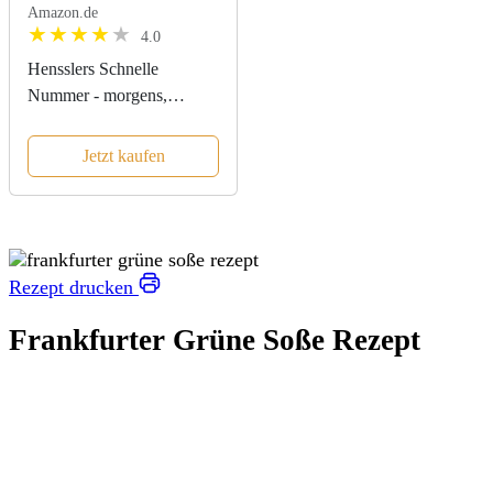
Amazon.de
4.0
Hensslers Schnelle
Nummer - morgens,
mittags, abends: Das
schnelle Kochbuch: Über
Jetzt kaufen
100 einfache Rezepte für
Frühstück, Mittagessen und
Abendessen
Rezept drucken
Frankfurter Grüne Soße Rezept