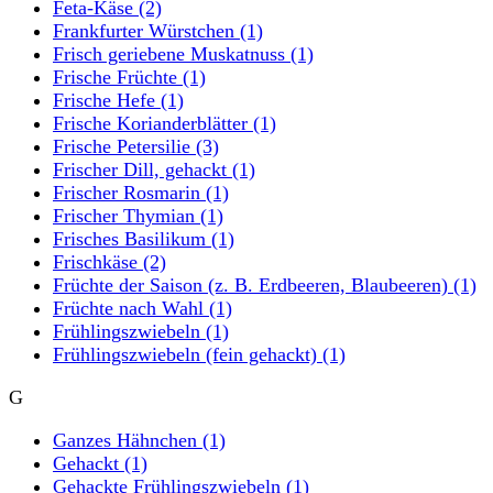
Feta-Käse
(2)
Frankfurter Würstchen
(1)
Frisch geriebene Muskatnuss
(1)
Frische Früchte
(1)
Frische Hefe
(1)
Frische Korianderblätter
(1)
Frische Petersilie
(3)
Frischer Dill, gehackt
(1)
Frischer Rosmarin
(1)
Frischer Thymian
(1)
Frisches Basilikum
(1)
Frischkäse
(2)
Früchte der Saison (z. B. Erdbeeren, Blaubeeren)
(1)
Früchte nach Wahl
(1)
Frühlingszwiebeln
(1)
Frühlingszwiebeln (fein gehackt)
(1)
G
Ganzes Hähnchen
(1)
Gehackt
(1)
Gehackte Frühlingszwiebeln
(1)