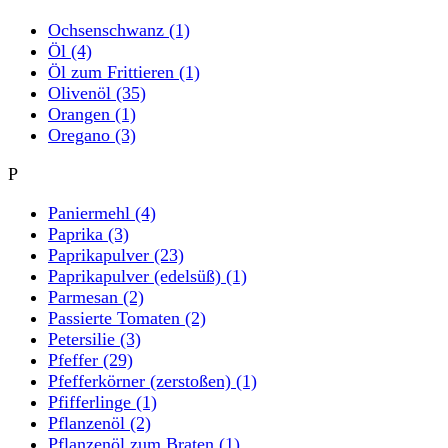
Ochsenschwanz
(1)
Öl
(4)
Öl zum Frittieren
(1)
Olivenöl
(35)
Orangen
(1)
Oregano
(3)
P
Paniermehl
(4)
Paprika
(3)
Paprikapulver
(23)
Paprikapulver (edelsüß)
(1)
Parmesan
(2)
Passierte Tomaten
(2)
Petersilie
(3)
Pfeffer
(29)
Pfefferkörner (zerstoßen)
(1)
Pfifferlinge
(1)
Pflanzenöl
(2)
Pflanzenöl zum Braten
(1)