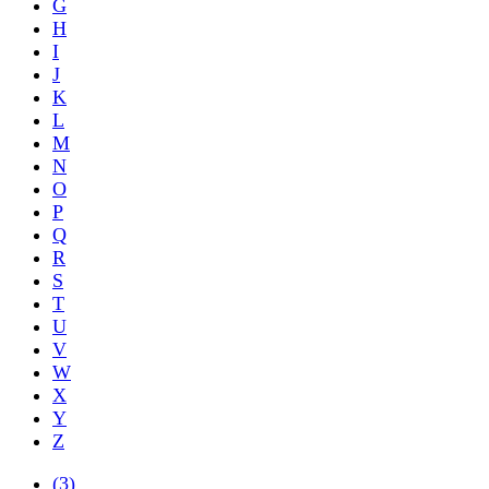
G
H
I
J
K
L
M
N
O
P
Q
R
S
T
U
V
W
X
Y
Z
(3)