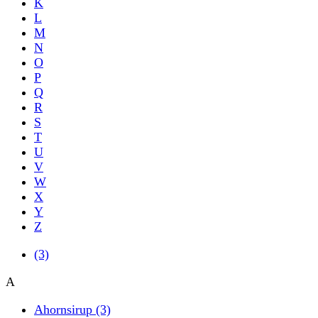
K
L
M
N
O
P
Q
R
S
T
U
V
W
X
Y
Z
(3)
A
Ahornsirup
(3)