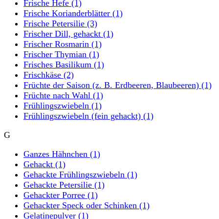
Frische Hefe
(1)
Frische Korianderblätter
(1)
Frische Petersilie
(3)
Frischer Dill, gehackt
(1)
Frischer Rosmarin
(1)
Frischer Thymian
(1)
Frisches Basilikum
(1)
Frischkäse
(2)
Früchte der Saison (z. B. Erdbeeren, Blaubeeren)
(1)
Früchte nach Wahl
(1)
Frühlingszwiebeln
(1)
Frühlingszwiebeln (fein gehackt)
(1)
G
Ganzes Hähnchen
(1)
Gehackt
(1)
Gehackte Frühlingszwiebeln
(1)
Gehackte Petersilie
(1)
Gehackter Porree
(1)
Gehackter Speck oder Schinken
(1)
Gelatinepulver
(1)