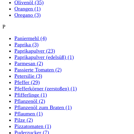
Olivenöl
(35)
Orangen
(1)
Oregano
(3)
P
Paniermehl
(4)
Paprika
(3)
Paprikapulver
(23)
Paprikapulver (edelsüß)
(1)
Parmesan
(2)
Passierte Tomaten
(2)
Petersilie
(3)
Pfeffer
(29)
Pfefferkörner (zerstoßen)
(1)
Pfifferlinge
(1)
Pflanzenöl
(2)
Pflanzenöl zum Braten
(1)
Pflaumen
(1)
Pilze
(2)
Pizzatomaten
(1)
Puderzucker
(7)