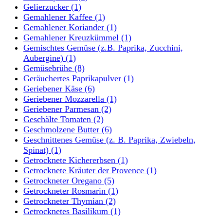
Gelierzucker
(1)
Gemahlener Kaffee
(1)
Gemahlener Koriander
(1)
Gemahlener Kreuzkümmel
(1)
Gemischtes Gemüse (z.B. Paprika, Zucchini,
Aubergine)
(1)
Gemüsebrühe
(8)
Geräuchertes Paprikapulver
(1)
Geriebener Käse
(6)
Geriebener Mozzarella
(1)
Geriebener Parmesan
(2)
Geschälte Tomaten
(2)
Geschmolzene Butter
(6)
Geschnittenes Gemüse (z. B. Paprika, Zwiebeln,
Spinat)
(1)
Getrocknete Kichererbsen
(1)
Getrocknete Kräuter der Provence
(1)
Getrockneter Oregano
(5)
Getrockneter Rosmarin
(1)
Getrockneter Thymian
(2)
Getrocknetes Basilikum
(1)