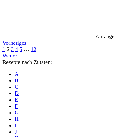
Anfänger
Vorheriges
1
2
3
4
5
…
12
Weiter
Rezepte nach Zutaten:
A
B
C
D
E
F
G
H
I
J