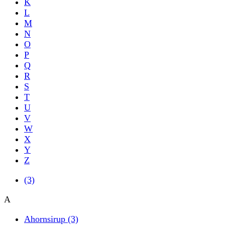
K
L
M
N
O
P
Q
R
S
T
U
V
W
X
Y
Z
(3)
A
Ahornsirup
(3)