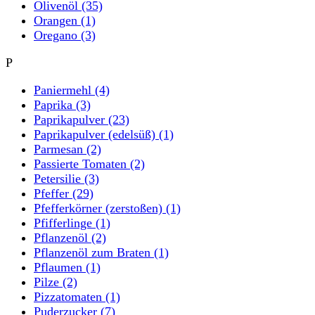
Olivenöl
(35)
Orangen
(1)
Oregano
(3)
P
Paniermehl
(4)
Paprika
(3)
Paprikapulver
(23)
Paprikapulver (edelsüß)
(1)
Parmesan
(2)
Passierte Tomaten
(2)
Petersilie
(3)
Pfeffer
(29)
Pfefferkörner (zerstoßen)
(1)
Pfifferlinge
(1)
Pflanzenöl
(2)
Pflanzenöl zum Braten
(1)
Pflaumen
(1)
Pilze
(2)
Pizzatomaten
(1)
Puderzucker
(7)