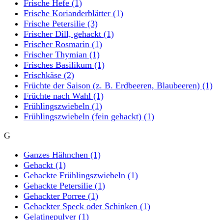
Frische Hefe
(1)
Frische Korianderblätter
(1)
Frische Petersilie
(3)
Frischer Dill, gehackt
(1)
Frischer Rosmarin
(1)
Frischer Thymian
(1)
Frisches Basilikum
(1)
Frischkäse
(2)
Früchte der Saison (z. B. Erdbeeren, Blaubeeren)
(1)
Früchte nach Wahl
(1)
Frühlingszwiebeln
(1)
Frühlingszwiebeln (fein gehackt)
(1)
G
Ganzes Hähnchen
(1)
Gehackt
(1)
Gehackte Frühlingszwiebeln
(1)
Gehackte Petersilie
(1)
Gehackter Porree
(1)
Gehackter Speck oder Schinken
(1)
Gelatinepulver
(1)