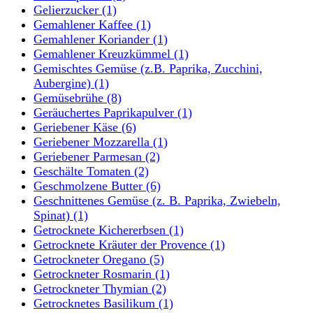
Gelierzucker
(1)
Gemahlener Kaffee
(1)
Gemahlener Koriander
(1)
Gemahlener Kreuzkümmel
(1)
Gemischtes Gemüse (z.B. Paprika, Zucchini,
Aubergine)
(1)
Gemüsebrühe
(8)
Geräuchertes Paprikapulver
(1)
Geriebener Käse
(6)
Geriebener Mozzarella
(1)
Geriebener Parmesan
(2)
Geschälte Tomaten
(2)
Geschmolzene Butter
(6)
Geschnittenes Gemüse (z. B. Paprika, Zwiebeln,
Spinat)
(1)
Getrocknete Kichererbsen
(1)
Getrocknete Kräuter der Provence
(1)
Getrockneter Oregano
(5)
Getrockneter Rosmarin
(1)
Getrockneter Thymian
(2)
Getrocknetes Basilikum
(1)