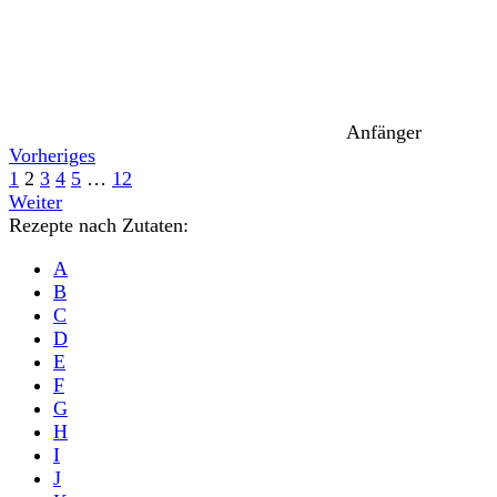
Anfänger
Vorheriges
1
2
3
4
5
…
12
Weiter
Rezepte nach Zutaten:
A
B
C
D
E
F
G
H
I
J