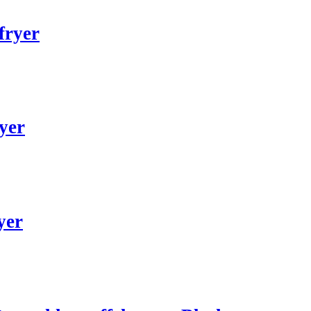
fryer
yer
yer