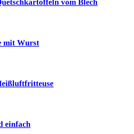
Quetschkartoffeln vom Blech
e mit Wurst
ißluftfritteuse
d einfach