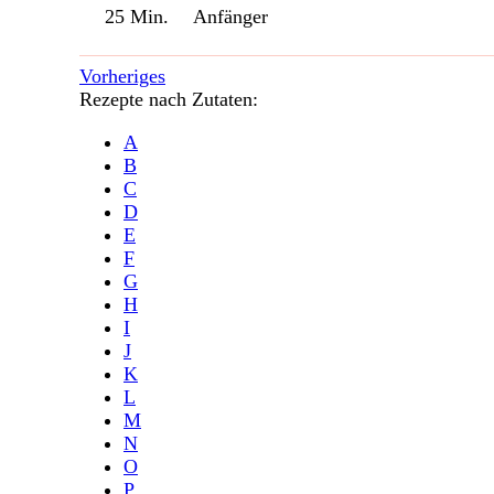
25 Min.
Anfänger
Vorheriges
Rezepte nach Zutaten:
A
B
C
D
E
F
G
H
I
J
K
L
M
N
O
P