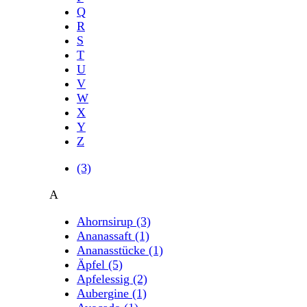
Q
R
S
T
U
V
W
X
Y
Z
(3)
A
Ahornsirup
(3)
Ananassaft
(1)
Ananasstücke
(1)
Äpfel
(5)
Apfelessig
(2)
Aubergine
(1)