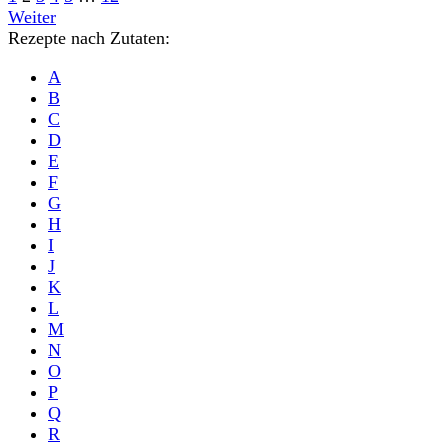
Weiter
Rezepte nach Zutaten:
A
B
C
D
E
F
G
H
I
J
K
L
M
N
O
P
Q
R