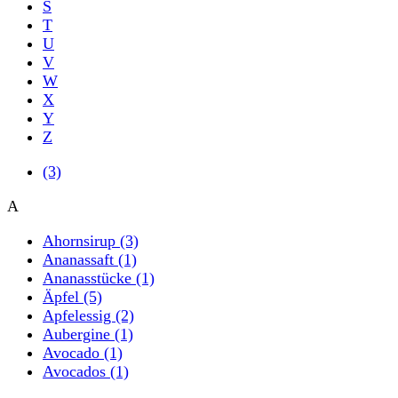
S
T
U
V
W
X
Y
Z
(3)
A
Ahornsirup
(3)
Ananassaft
(1)
Ananasstücke
(1)
Äpfel
(5)
Apfelessig
(2)
Aubergine
(1)
Avocado
(1)
Avocados
(1)