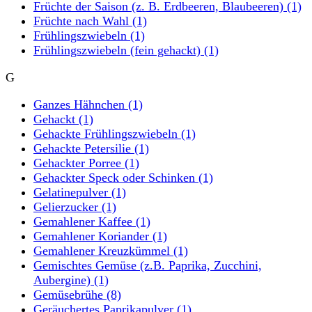
Früchte der Saison (z. B. Erdbeeren, Blaubeeren)
(1)
Früchte nach Wahl
(1)
Frühlingszwiebeln
(1)
Frühlingszwiebeln (fein gehackt)
(1)
G
Ganzes Hähnchen
(1)
Gehackt
(1)
Gehackte Frühlingszwiebeln
(1)
Gehackte Petersilie
(1)
Gehackter Porree
(1)
Gehackter Speck oder Schinken
(1)
Gelatinepulver
(1)
Gelierzucker
(1)
Gemahlener Kaffee
(1)
Gemahlener Koriander
(1)
Gemahlener Kreuzkümmel
(1)
Gemischtes Gemüse (z.B. Paprika, Zucchini,
Aubergine)
(1)
Gemüsebrühe
(8)
Geräuchertes Paprikapulver
(1)