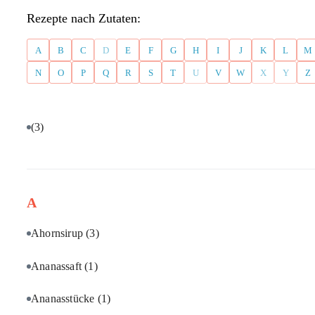
Rezepte nach Zutaten:
A
B
C
D
E
F
G
H
I
J
K
L
M
N
O
P
Q
R
S
T
U
V
W
X
Y
Z
(3)
A
Ahornsirup
(3)
Ananassaft
(1)
Ananasstücke
(1)