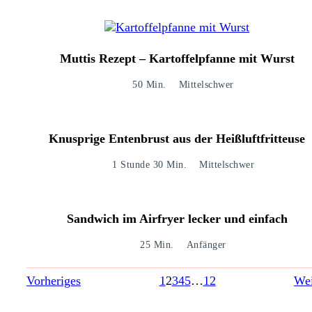
Muttis Rezept – Kartoffelpfanne mit Wurst
50 Min.
Mittelschwer
Knusprige Entenbrust aus der Heißluftfritteuse
1 Stunde 30 Min.
Mittelschwer
Sandwich im Airfryer lecker und einfach
25 Min.
Anfänger
Vorheriges
1
2
3
4
5
…
12
Wei