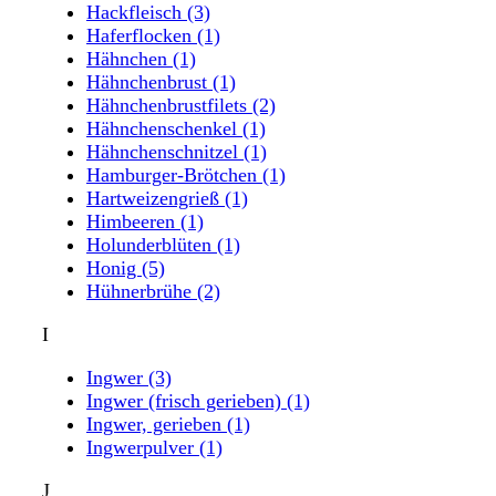
Hackfleisch
(3)
Haferflocken
(1)
Hähnchen
(1)
Hähnchenbrust
(1)
Hähnchenbrustfilets
(2)
Hähnchenschenkel
(1)
Hähnchenschnitzel
(1)
Hamburger-Brötchen
(1)
Hartweizengrieß
(1)
Himbeeren
(1)
Holunderblüten
(1)
Honig
(5)
Hühnerbrühe
(2)
I
Ingwer
(3)
Ingwer (frisch gerieben)
(1)
Ingwer, gerieben
(1)
Ingwerpulver
(1)
J