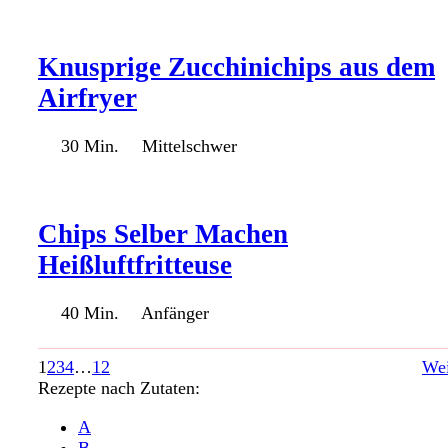
Knusprige Zucchinichips aus dem
Airfryer
30 Min.
Mittelschwer
Chips Selber Machen
Heißluftfritteuse
40 Min.
Anfänger
1
2
3
4
…
12
Wei
Rezepte nach Zutaten:
A
B