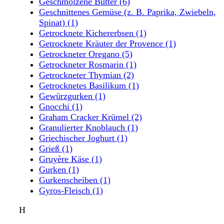
Geschmolzene Butter
(6)
Geschnittenes Gemüse (z. B. Paprika, Zwiebeln,
Spinat)
(1)
Getrocknete Kichererbsen
(1)
Getrocknete Kräuter der Provence
(1)
Getrockneter Oregano
(5)
Getrockneter Rosmarin
(1)
Getrockneter Thymian
(2)
Getrocknetes Basilikum
(1)
Gewürzgurken
(1)
Gnocchi
(1)
Graham Cracker Krümel
(2)
Granulierter Knoblauch
(1)
Griechischer Joghurt
(1)
Grieß
(1)
Gruyère Käse
(1)
Gurken
(1)
Gurkenscheiben
(1)
Gyros-Fleisch
(1)
H