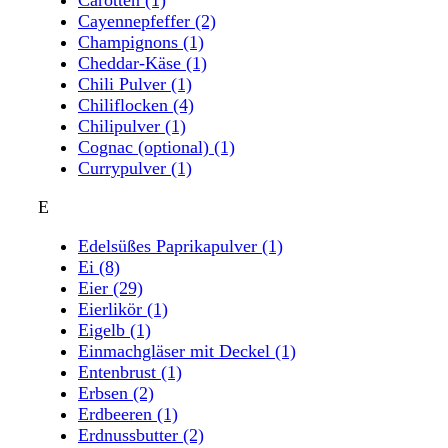
Cayennepfeffer
(2)
Champignons
(1)
Cheddar-Käse
(1)
Chili Pulver
(1)
Chiliflocken
(4)
Chilipulver
(1)
Cognac (optional)
(1)
Currypulver
(1)
E
Edelsüßes Paprikapulver
(1)
Ei
(8)
Eier
(29)
Eierlikör
(1)
Eigelb
(1)
Einmachgläser mit Deckel
(1)
Entenbrust
(1)
Erbsen
(2)
Erdbeeren
(1)
Erdnussbutter
(2)