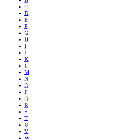
C
D
E
F
G
H
I
J
K
L
M
N
O
P
Q
R
S
T
U
V
W