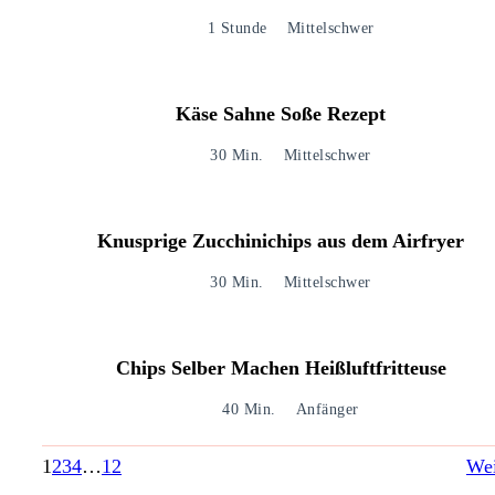
1 Stunde
Mittelschwer
Käse Sahne Soße Rezept
30 Min.
Mittelschwer
Knusprige Zucchinichips aus dem Airfryer
30 Min.
Mittelschwer
Chips Selber Machen Heißluftfritteuse
40 Min.
Anfänger
1
2
3
4
…
12
Wei