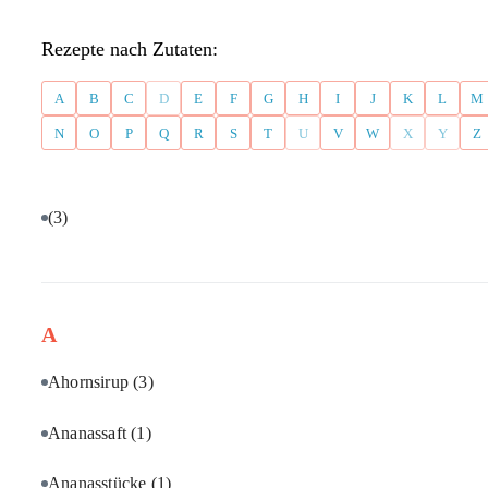
Rezepte nach Zutaten:
A
B
C
D
E
F
G
H
I
J
K
L
M
N
O
P
Q
R
S
T
U
V
W
X
Y
Z
(3)
A
Ahornsirup
(3)
Ananassaft
(1)
Ananasstücke
(1)