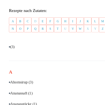
Rezepte nach Zutaten:
A
B
C
D
E
F
G
H
I
J
K
L
M
N
O
P
Q
R
S
T
U
V
W
X
Y
Z
(3)
A
Ahornsirup
(3)
Ananassaft
(1)
Ananasstücke
(1)