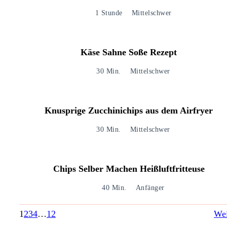
1 Stunde
Mittelschwer
Käse Sahne Soße Rezept
30 Min.
Mittelschwer
Knusprige Zucchinichips aus dem Airfryer
30 Min.
Mittelschwer
Chips Selber Machen Heißluftfritteuse
40 Min.
Anfänger
1
2
3
4
…
12
Wei