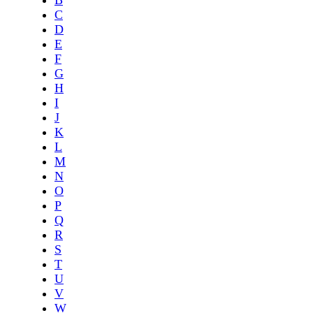
C
D
E
F
G
H
I
J
K
L
M
N
O
P
Q
R
S
T
U
V
W