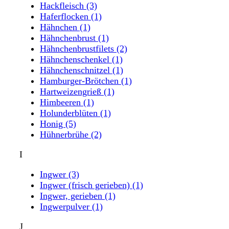
Hackfleisch
(3)
Haferflocken
(1)
Hähnchen
(1)
Hähnchenbrust
(1)
Hähnchenbrustfilets
(2)
Hähnchenschenkel
(1)
Hähnchenschnitzel
(1)
Hamburger-Brötchen
(1)
Hartweizengrieß
(1)
Himbeeren
(1)
Holunderblüten
(1)
Honig
(5)
Hühnerbrühe
(2)
I
Ingwer
(3)
Ingwer (frisch gerieben)
(1)
Ingwer, gerieben
(1)
Ingwerpulver
(1)
J