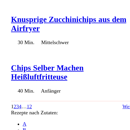
Knusprige Zucchinichips aus dem
Airfryer
30 Min.
Mittelschwer
Chips Selber Machen
Heißluftfritteuse
40 Min.
Anfänger
1
2
3
4
…
12
Wei
Rezepte nach Zutaten:
A
B