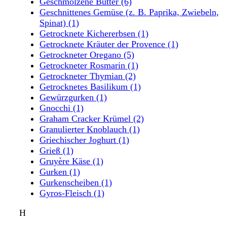
Geschmolzene Butter
(6)
Geschnittenes Gemüse (z. B. Paprika, Zwiebeln,
Spinat)
(1)
Getrocknete Kichererbsen
(1)
Getrocknete Kräuter der Provence
(1)
Getrockneter Oregano
(5)
Getrockneter Rosmarin
(1)
Getrockneter Thymian
(2)
Getrocknetes Basilikum
(1)
Gewürzgurken
(1)
Gnocchi
(1)
Graham Cracker Krümel
(2)
Granulierter Knoblauch
(1)
Griechischer Joghurt
(1)
Grieß
(1)
Gruyère Käse
(1)
Gurken
(1)
Gurkenscheiben
(1)
Gyros-Fleisch
(1)
H