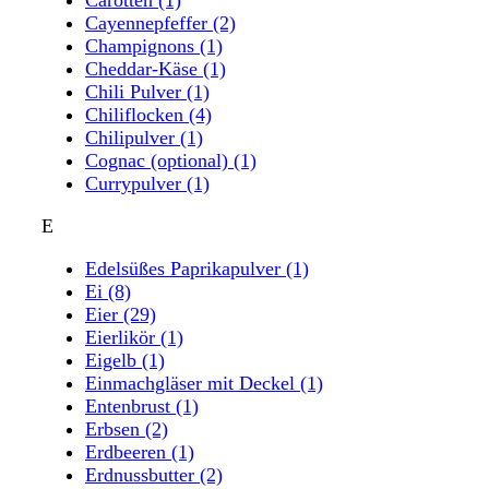
Cayennepfeffer
(2)
Champignons
(1)
Cheddar-Käse
(1)
Chili Pulver
(1)
Chiliflocken
(4)
Chilipulver
(1)
Cognac (optional)
(1)
Currypulver
(1)
E
Edelsüßes Paprikapulver
(1)
Ei
(8)
Eier
(29)
Eierlikör
(1)
Eigelb
(1)
Einmachgläser mit Deckel
(1)
Entenbrust
(1)
Erbsen
(2)
Erdbeeren
(1)
Erdnussbutter
(2)